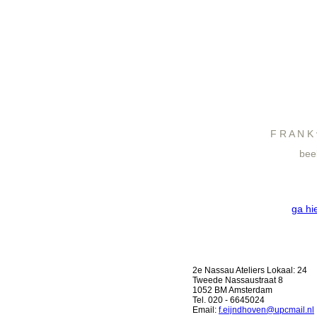
F R A N K 
bee
ga hi
2e Nassau Ateliers Lokaal: 24
Tweede Nassaustraat 8
1052 BM Amsterdam
Tel. 020 - 6645024
Email:
f.eijndhoven@upcmail.nl